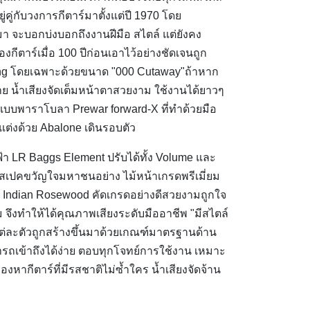
่คู่กับวงการกีตาร์มาตั้งแต่ปี 1970 โดย
กมา จะบอกบ่งบอกถึงงานฝีมือ สไตล์ แต่ยังคง
กีตาร์เมื่อ 100 ปีก่อนเอาไว้อย่างชัดเจนถูก
cking โดยเฉพาะด้วยขนาด "000 Cutaway"ถ้าหาก
บาย น้ำเสียงจัดเต็มหน้าตาสวยงาม ใช้งานได้ยาวๆ
ing แบบพาราโบลา Prewar forward-X ที่ทำด้วยมือ
แต่งด้วย Abalone เดินรอบตัว
LR Baggs Element ปรับได้ทั้ง Volume และ
ยสเปคขวัญใจมหาชนอย่าง ไม้หน้าเกรดพรีเมี่ยม
ง Indian Rosewood คัดเกรดอย่างดีสวยงามถูกใจ
ยม จึงทำให้ได้คุณภาพเสียงระดับมืออาชีพ "มีสไตล์
แต่ละตัวถูกสร้างขึ้นมาด้วยเกณฑ์มาตรฐานด้าน
ถเข้าถึงได้ง่าย ตอบทุกโจทย์การใช้งาน เหมาะ
งหากีตาร์ที่มีรสชาติไม่ซ้ำใคร น้ำเสียงจัดจ้าน