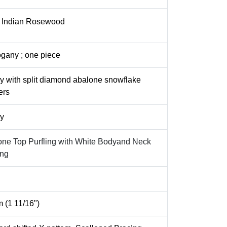
d Indian Rosewood
gany ; one piece
 with split diamond abalone snowflake
ers
ny
one Top Purfling with White Bodyand Neck
ing
 (1 11/16")