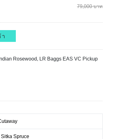
79,000 บาท
้า
 Indian Rosewood, LR Baggs EAS VC Pickup
Cutaway
 Sitka Spruce