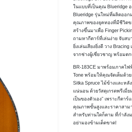
ในแบบที่เป็นคุณ Blueridge อยู
Blueridge รุ่นใหม่ที่ผลิตออ
คุณภาพของยุคทองที่มีชีวิตของ
สร้างขึ้นมาเพื่อ Finger Pi
ถามหากีตาร์ที่เล่นง่าย จับส
ยิ่งเล่นเสียงยิ่งดี วาง Brac
จากช่างผู้เชี่ยวชาญ พร้อมตก
BR-183CE มาพร้อมภาคไฟฟ้า 
Tone พร้อมให้คุณจัดเต็มด้ว
Sitka Spruce ไม้ข้างและหลั
แน่นอน ด้วยวัสดุเกรดพรีเมี่
เป็นของตัวเอง" เพราะกีตาร์
คุณภาพขั้นสูงและราคาสามาร
สำหรับท่านใดก็ตาม ที่กำลังมอ
อย่ามองข้ามเด็ดขาด!