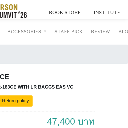
BOOK STORE
INSTITUTE
ACCESSORIES
STAFF PICK
REVIEW
BL
3CE
-183CE WITH LR BAGGS EAS VC
 Return policy
47,400 บาท