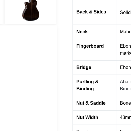
Back & Sides
Soli
Neck
Maho
Fingerboard
Ebony
mark
Bridge
Ebo
Purfling &
Abal
Binding
Bind
Nut & Saddle
Bone
Nut Width
43mm