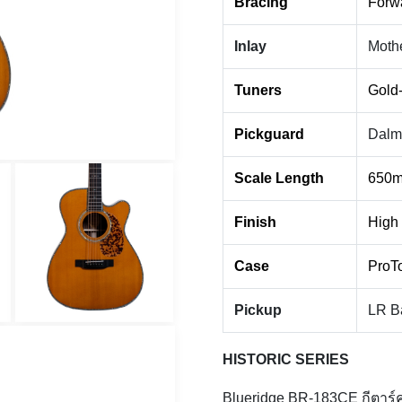
Bracing
Forwa
Inlay
Mothe
Tuners
Gold
Pickguard
Dalma
Scale Length
650m
Finish
High 
Case
ProT
Pickup
LR B
HISTORIC SERIES
Blueridge BR-183CE กีตาร์