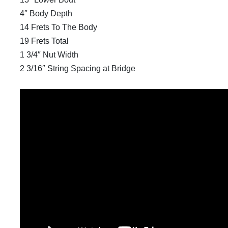
4″ Body Depth
14 Frets To The Body
19 Frets Total
1 3/4″ Nut Width
2 3/16″ String Spacing at Bridge