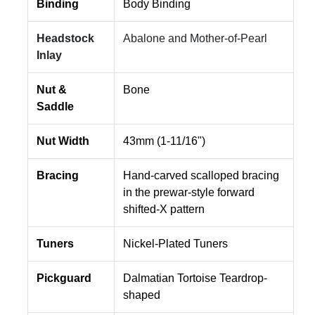
Binding
Body Binding
Headstock
Abalone and Mother-of-Pearl
Inlay
Nut &
Bone
Saddle
Nut Width
43mm (1-11/16")
Bracing
Hand-carved scalloped bracing
in the prewar-style forward
shifted-X pattern
Tuners
Nickel-Plated Tuners
Pickguard
Dalmatian Tortoise Teardrop-
shaped