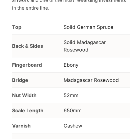
artwork and one of the most rewarding investments
in the entire line.
Top
Solid German Spruce
Solid Madagascar
Back & Sides
Rosewood
Fingerboard
Ebony
Bridge
Madagascar Rosewood
Nut Width
52mm
Scale Length
650mm
Varnish
Cashew