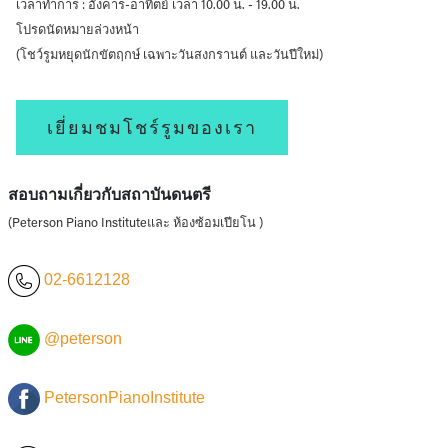
เวลาทำการ : อังคาร-อาทิตย์ เวลา 10.00 น. - 19.00 น.
โปรดนัดหมายล่วงหน้า
(โชว์รูมหยุดนักขัตฤกษ์ เฉพาะวันสงกรานต์ และวันปีใหม่)
เยี่ยมชมโชร์รูมของเรา
สอบถามเกี่ยวกับสถาบันดนตรี
(Peterson Piano Instituteและ ห้องซ้อมเปียโน )
02-6612128
@peterson
PetersonPianoInstitute