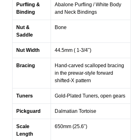
Purfling &
Abalone Purfling / White Body
Binding
and Neck Bindings
Nut &
Bone
Saddle
Nut Width
44.5mm ( 1-3/4")
Bracing
Hand-carved scalloped bracing
in the prewar-style forward
shifted-X pattern
Tuners
Gold-Plated Tuners, open gears
Pickguard
Dalmatian Tortoise
Scale
650mm (25.6")
Length